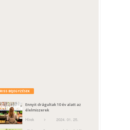
FRISS BEJEGYZÉSEK
Ennyit drágultak 10 év alatt az
élelmiszerek
Hírek
2024. 01. 25.