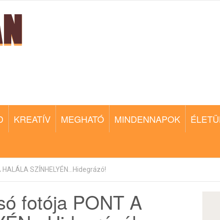
D
KREATÍV
MEGHATÓ
MINDENNAPOK
ÉLETÜ
A HALÁLA SZÍNHELYÉN...Hidegrázó!
lsó fotója PONT A