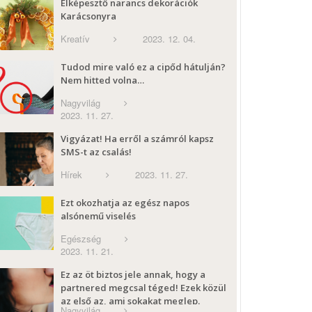
Elképesztő narancs dekorációk
Karácsonyra
Kreatív
2023. 12. 04.
Tudod mire való ez a cipőd hátulján?
Nem hitted volna…
Nagyvilág
2023. 11. 27.
Vigyázat! Ha erről a számról kapsz
SMS-t az csalás!
Hírek
2023. 11. 27.
Ezt okozhatja az egész napos
alsónemű viselés
Egészség
2023. 11. 21.
Ez az öt biztos jele annak, hogy a
partnered megcsal téged! Ezek közül
az első az, ami sokakat meglep.
Nagyvilág