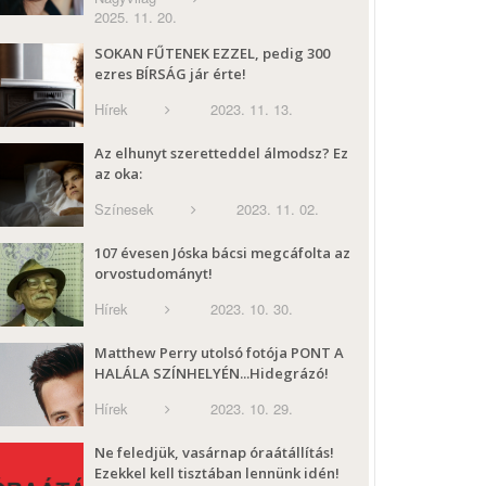
2025. 11. 20.
SOKAN FŰTENEK EZZEL, pedig 300
ezres BÍRSÁG jár érte!
Hírek
2023. 11. 13.
Az elhunyt szeretteddel álmodsz? Ez
az oka:
Színesek
2023. 11. 02.
107 évesen Jóska bácsi megcáfolta az
orvostudományt!
Hírek
2023. 10. 30.
Matthew Perry utolsó fotója PONT A
HALÁLA SZÍNHELYÉN...Hidegrázó!
Hírek
2023. 10. 29.
Ne feledjük, vasárnap óraátállítás!
Ezekkel kell tisztában lennünk idén!