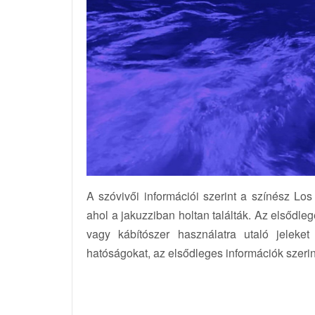
A szóvivői információi szerint a színész Los
ahol a jakuzziban holtan találták. Az elsődle
vagy kábítószer használatra utaló jeleket
hatóságokat, az elsődleges információk szerin