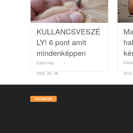
KULLANCSVESZÉ
Ma
LY! 6 pont amit
hal
mindenképpen
kés
nézz át a
sz
Egészség
Életü
kedvenceden!
fo
2023. 05. 08.
2016.
FACEBOOK