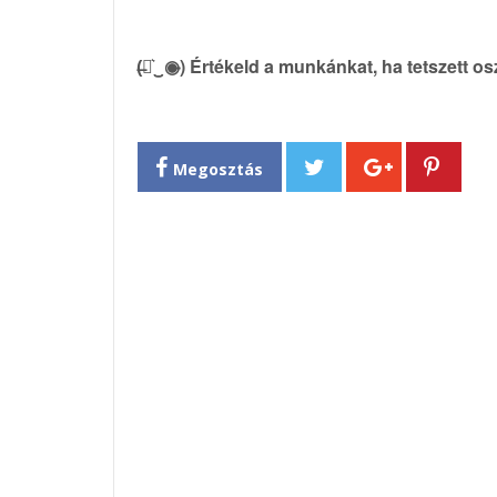
(̶◉͛‿◉̶) Értékeld a munkánkat, ha tetszett o
Megosztás