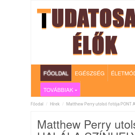
FŐOLDAL
EGÉSZSÉG
ÉLETMÓ
TOVÁBBIAK
Főodal
Hírek
Matthew Perry utolsó fotója PONT 
Matthew Perry uto