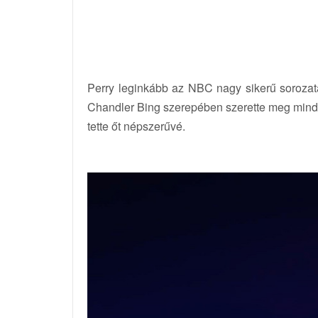
Perry leginkább az NBC nagy sikerű soroza
Chandler Bing szerepében szerette meg mindenk
tette őt népszerűvé.