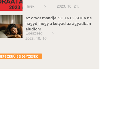
Hírek
2023. 10. 24.
Az orvos mondja: SOHA DE SOHA ne
hagyd, hogy a kutyád az ágyadban
aludjon!
Egészség
2023. 10. 16.
NÉPSZERŰ BEJEGYZÉSEK