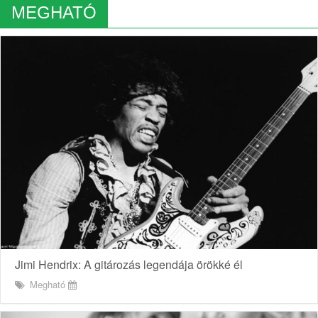
MEGHATÓ
Jimi Hendrix: A gitározás legendája örökké él
Megható