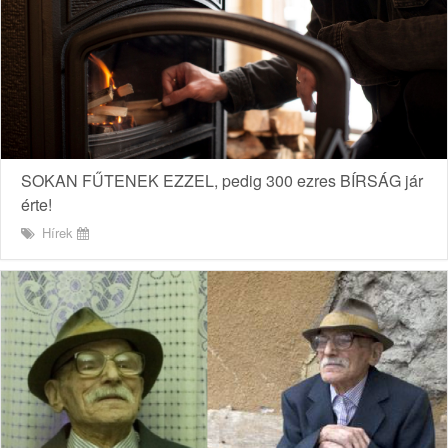
SOKAN FŰTENEK EZZEL, pedig 300 ezres BÍRSÁG jár
érte!
Hírek