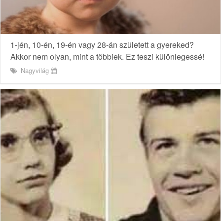
1-jén, 10-én, 19-én vagy 28-án született a gyereked?
Akkor nem olyan, mint a többiek. Ez teszi különlegessé!
Nagyvilág