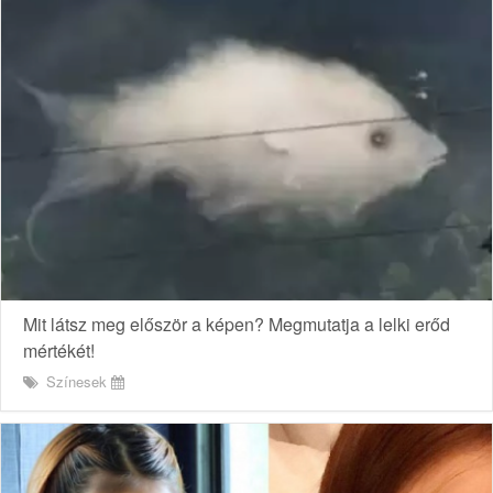
Mit látsz meg először a képen? Megmutatja a lelki erőd
mértékét!
Színesek