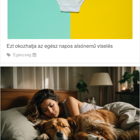
Ezt okozhatja az egész napos alsónemű viselés
Egészség