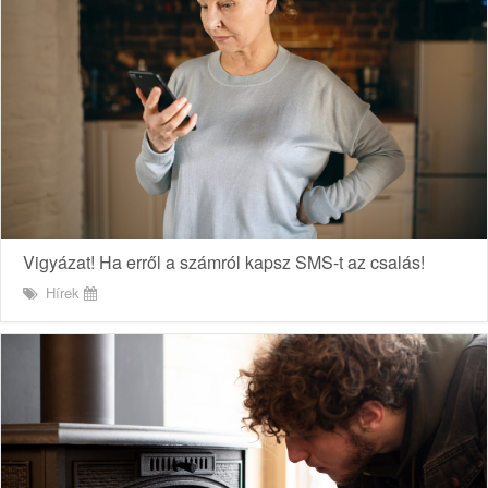
Vigyázat! Ha erről a számról kapsz SMS-t az csalás!
Hírek