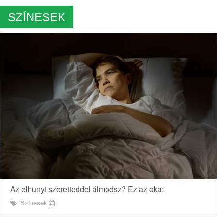
SZÍNESEK
Az elhunyt szeretteddel álmodsz? Ez az oka:
Színesek