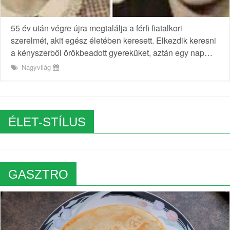
55 év után végre újra megtalálja a férfi fiatalkori
szerelmét, akit egész életében keresett. Elkezdik keresni
a kényszerből örökbeadott gyereküket, aztán egy nap…
Nagyvilág
ÉLET-STÍLUS
GASZTRO