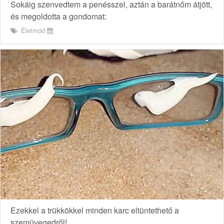
Sokáig szenvedtem a penésszel, aztán a barátnőm átjött,
és megoldotta a gondomat:
Életmód
Ezekkel a trükkökkel minden karc eltüntethető a
szemüvegedről!