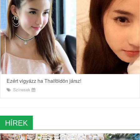
Ezért vigyázz ha Thaiföldön jársz!
Színesek
HÍREK