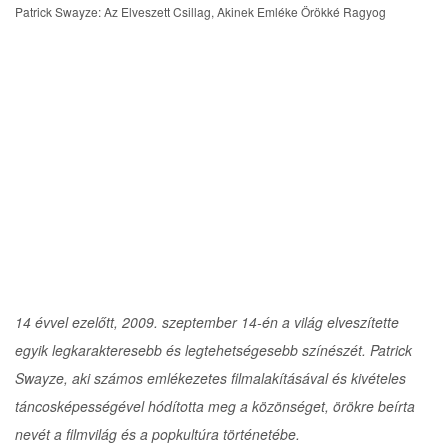
i
Patrick Swayze: Az Elveszett Csillag, Akinek Emléke Örökké Ragyog
g
a
t
i
o
n
14 évvel ezelőtt, 2009. szeptember 14-én a világ elveszítette
egyik legkarakteresebb és legtehetségesebb színészét. Patrick
Swayze, aki számos emlékezetes filmalakításával és kivételes
táncosképességével hódította meg a közönséget, örökre beírta
nevét a filmvilág és a popkultúra történetébe.