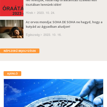
Ne feledjük, vasárnap óraátállítás! Ezekkel kell
tisztában lennünk idén!
Hírek
2023. 10. 24.
Az orvos mondja: SOHA DE SOHA ne hagyd, hogy a
kutyád az ágyadban aludjon!
Egészség
2023. 10. 16.
NÉPSZERŰ BEJEGYZÉSEK
AJÁNLÓ