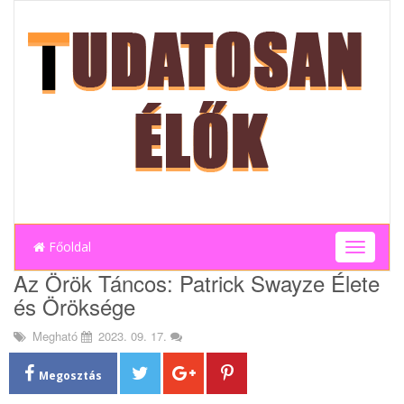
Főoldal
T
o
Az Örök Táncos: Patrick Swayze Élete
g
és Öröksége
g
l
Megható
2023. 09. 17.
e
n
a
Megosztás
v