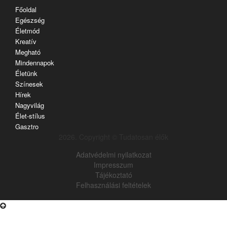
Főoldal
Egészség
Életmód
Kreatív
Megható
Mindennapok
Életünk
Színesek
Hírek
Nagyvilág
Élet-stílus
Gasztro
2026. Copyright © Tudatosan élők
Adatvédelmi nyilatkozat
Impresszum
Tájékoztató
Felhasználási feltételek