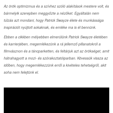
Az örök optimizmus és a szívhez szóló alakítások mestere volt, és
bármelyik szerepben meggyőzte a nézőket. Egyáltalán nem
túlzás azt mondani, hogy Patrick Swayze élete és munkássága
inspirációt nyújtott sokaknak, és emléke ma is él bennünk.
Ebben a cikkben mélyebben elmerülünk Patrick Swayze életében
és karrierjében, megemlékezünk a rá jellemző pillanatokról a
filmvásznon és a táncparketten, és feltárjuk azt az örökséget, amit
hátrahagyott a mozi- és szórakoztatóiparban. Kövessük vissza az
időben, hogy megemlékezzünk erről a kivételes tehetségről, akit
soha nem felejtünk el.