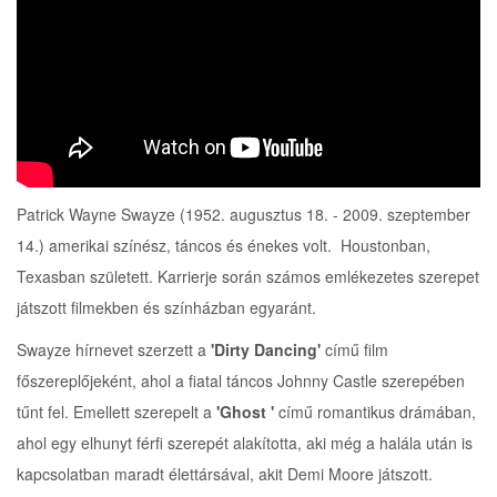
Patrick Wayne Swayze (1952. augusztus 18. - 2009. szeptember
14.) amerikai színész, táncos és énekes volt. Houstonban,
Texasban született. Karrierje során számos emlékezetes szerepet
játszott filmekben és színházban egyaránt.
Swayze hírnevet szerzett a
'Dirty Dancing'
című film
főszereplőjeként, ahol a fiatal táncos Johnny Castle szerepében
tűnt fel. Emellett szerepelt a
'Ghost '
című romantikus drámában,
ahol egy elhunyt férfi szerepét alakította, aki még a halála után is
kapcsolatban maradt élettársával, akit Demi Moore játszott.