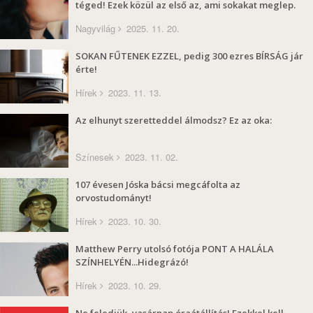
téged! Ezek közül az első az, ami sokakat meglep.
Nagyvilág
2025. 11. 20.
SOKAN FŰTENEK EZZEL, pedig 300 ezres BÍRSÁG jár
érte!
Hírek
2023. 11. 13.
Az elhunyt szeretteddel álmodsz? Ez az oka:
Színesek
2023. 11. 02.
107 évesen Jóska bácsi megcáfolta az
orvostudományt!
Hírek
2023. 10. 30.
Matthew Perry utolsó fotója PONT A HALÁLA
SZÍNHELYÉN...Hidegrázó!
Hírek
2023. 10. 29.