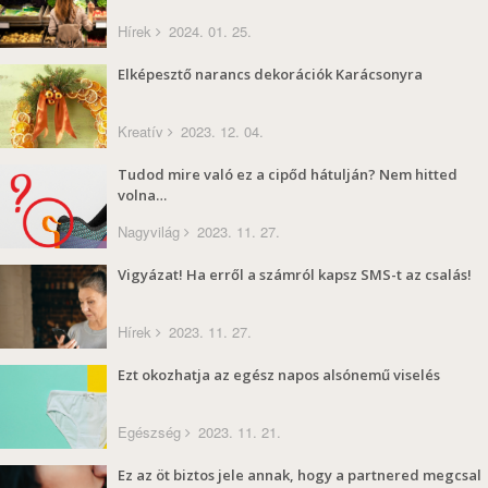
Hírek
2024. 01. 25.
Elképesztő narancs dekorációk Karácsonyra
Kreatív
2023. 12. 04.
Tudod mire való ez a cipőd hátulján? Nem hitted
volna…
Nagyvilág
2023. 11. 27.
Vigyázat! Ha erről a számról kapsz SMS-t az csalás!
Hírek
2023. 11. 27.
Ezt okozhatja az egész napos alsónemű viselés
Egészség
2023. 11. 21.
Ez az öt biztos jele annak, hogy a partnered megcsal