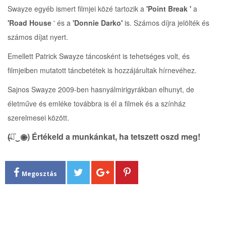
Swayze egyéb ismert filmjei közé tartozik a
'Point Break '
a
'Road House
' és a
'Donnie Darko'
is. Számos díjra jelölték és
számos díjat nyert.
Emellett Patrick Swayze táncosként is teh
etséges volt, és
filmjeiben mutatott táncbetétek is hozzájárultak hírnevéhez.
Sajnos Swayze 2009-ben hasnyálmirigyrákban elhunyt, de
életműve és emléke továbbra is él a filmek és a színház
szerelmesei között.
(̶◉͛‿◉̶) Értékeld a munkánkat, ha tetszett oszd meg!
Megosztás