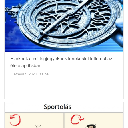
Ezeknek a csillagjegyeknek fenekestül felfordul az
élete áprilisban
Életmód
2023. 03. 28.