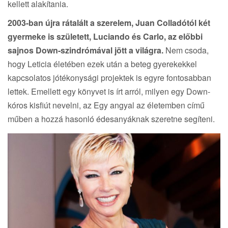
kellett alakítania.
2003-ban újra rátalált a szerelem, Juan Colladótól két
gyermeke is született, Luciando és Carlo, az előbbi
sajnos Down-szindrómával jött a világra.
Nem csoda,
hogy Leticia életében ezek után a beteg gyerekekkel
kapcsolatos jótékonysági projektek is egyre fontosabban
lettek. Emellett egy könyvet is írt arról, milyen egy Down-
kóros kisfiút nevelni, az Egy angyal az életemben című
műben a hozzá hasonló édesanyáknak szeretne segíteni.