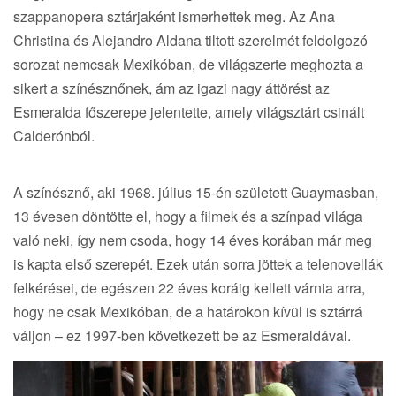
szappanopera sztárjaként ismerhettek meg. Az Ana
Christina és Alejandro Aldana tiltott szerelmét feldolgozó
sorozat nemcsak Mexikóban, de világszerte meghozta a
sikert a színésznőnek, ám az igazi nagy áttörést az
Esmeralda főszerepe jelentette, amely világsztárt csinált
Calderónból.
A színésznő, aki 1968. július 15-én született Guaymasban,
13 évesen döntötte el, hogy a filmek és a színpad világa
való neki, így nem csoda, hogy 14 éves korában már meg
is kapta első szerepét. Ezek után sorra jöttek a telenovellák
felkérései, de egészen 22 éves koráig kellett várnia arra,
hogy ne csak Mexikóban, de a határokon kívül is sztárrá
váljon – ez 1997-ben következett be az Esmeraldával.