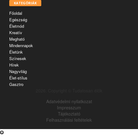
KATEGÓRIÁK
Főoldal
Egészség
Életmód
Kreatív
Megható
Mindennapok
Életünk
Színesek
Hírek
Nagyvilág
Élet-stílus
Gasztro
2026. Copyright © Tudatosan élők
Adatvédelmi nyilatkozat
Impresszum
Tájékoztató
Felhasználási feltételek