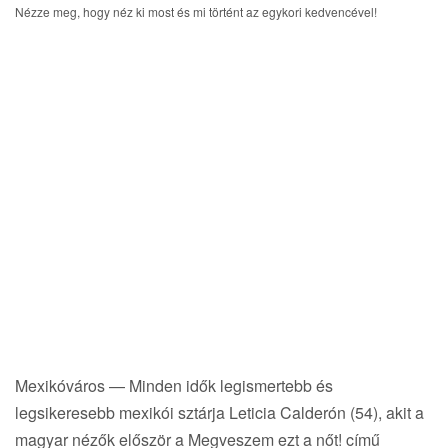
i
Nézze meg, hogy néz ki most és mi történt az egykori kedvencével!
g
a
t
i
o
n
Mexikóváros — Minden idők legismertebb és
legsikeresebb mexikói sztárja Leticia Calderón (54), akit a
magyar nézők először a Megveszem ezt a nőt! című