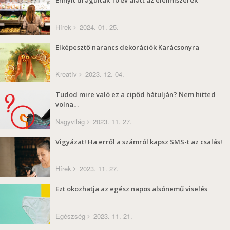
Ennyit drágultak 10 év alatt az élelmiszerek
Hírek
2024. 01. 25.
Elképesztő narancs dekorációk Karácsonyra
Kreatív
2023. 12. 04.
Tudod mire való ez a cipőd hátulján? Nem hitted
volna…
Nagyvilág
2023. 11. 27.
Vigyázat! Ha erről a számról kapsz SMS-t az csalás!
Hírek
2023. 11. 27.
Ezt okozhatja az egész napos alsónemű viselés
Egészség
2023. 11. 21.