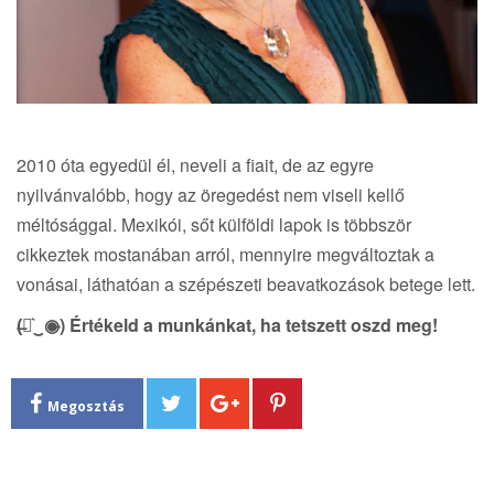
2010 óta egyedül él, neveli a fiait, de az egyre
nyilvánvalóbb, hogy az öregedést nem viseli kellő
méltósággal. Mexikói, sőt külföldi lapok is többször
cikkeztek mostanában arról, mennyire megváltoztak a
vonásai, láthatóan a szépészeti beavatkozások betege lett.
(̶◉͛‿◉̶) Értékeld a munkánkat, ha tetszett oszd meg!
Megosztás