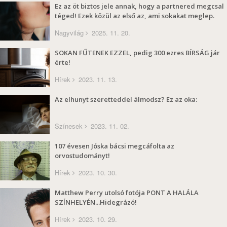
Ez az öt biztos jele annak, hogy a partnered megcsal
téged! Ezek közül az első az, ami sokakat meglep.
Nagyvilág
2025. 11. 20.
SOKAN FŰTENEK EZZEL, pedig 300 ezres BÍRSÁG jár
érte!
Hírek
2023. 11. 13.
Az elhunyt szeretteddel álmodsz? Ez az oka:
Színesek
2023. 11. 02.
107 évesen Jóska bácsi megcáfolta az
orvostudományt!
Hírek
2023. 10. 30.
Matthew Perry utolsó fotója PONT A HALÁLA
SZÍNHELYÉN...Hidegrázó!
Hírek
2023. 10. 29.