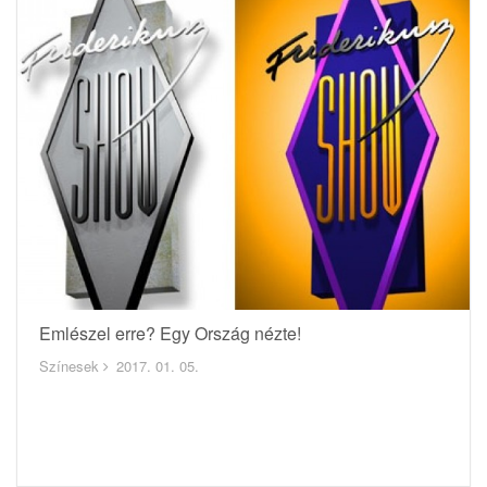
Emlészel erre? Egy Ország nézte!
Színesek
2017. 01. 05.