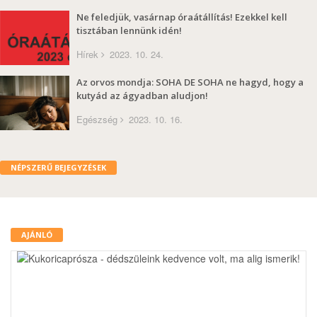
Ne feledjük, vasárnap óraátállítás! Ezekkel kell
tisztában lennünk idén!
Hírek
2023. 10. 24.
Az orvos mondja: SOHA DE SOHA ne hagyd, hogy a
kutyád az ágyadban aludjon!
Egészség
2023. 10. 16.
NÉPSZERŰ BEJEGYZÉSEK
AJÁNLÓ