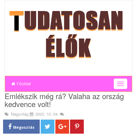
Főoldal
T
o
Emlékszik még rá? Valaha az ország
g
kedvence volt!
g
l
Nagyvilág
2023. 10. 04.
e
n
a
Megosztás
v