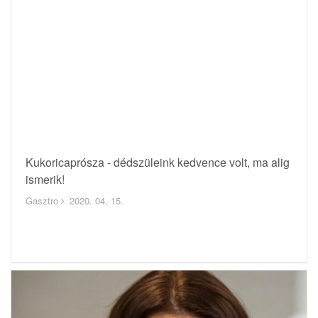
Kukoricaprósza - dédszüleink kedvence volt, ma alig
ismerik!
Gasztro
2020. 04. 15.