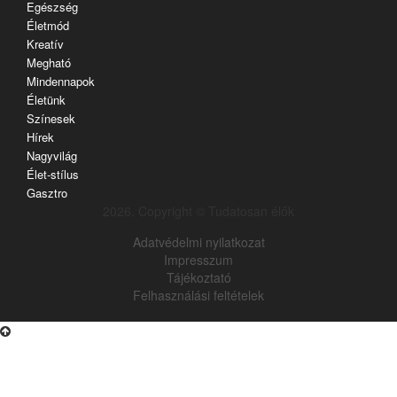
Egészség
Életmód
Kreatív
Megható
Mindennapok
Életünk
Színesek
Hírek
Nagyvilág
Élet-stílus
Gasztro
2026. Copyright © Tudatosan élők
Adatvédelmi nyilatkozat
Impresszum
Tájékoztató
Felhasználási feltételek