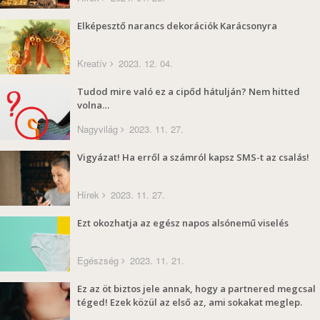
Elképesztő narancs dekorációk Karácsonyra
Kreatív
2023. 12. 04.
Tudod mire való ez a cipőd hátulján? Nem hitted
volna…
Nagyvilág
2023. 11. 27.
Vigyázat! Ha erről a számról kapsz SMS-t az csalás!
Hírek
2023. 11. 27.
Ezt okozhatja az egész napos alsónemű viselés
Egészség
2023. 11. 21.
Ez az öt biztos jele annak, hogy a partnered megcsal
téged! Ezek közül az első az, ami sokakat meglep.