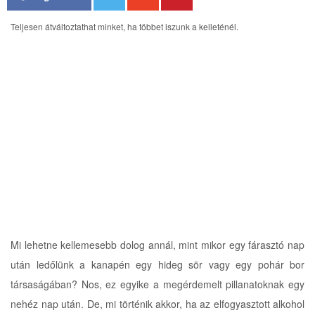
i
g
Teljesen átváltoztathat minket, ha többet iszunk a kelleténél.
a
t
i
o
n
Mi lehetne kellemesebb dolog annál, mint mikor egy fárasztó nap
után ledőlünk a kanapén egy hideg sör vagy egy pohár bor
társaságában? Nos, ez egyike a megérdemelt pillanatoknak egy
nehéz nap után. De, mi történik akkor, ha az elfogyasztott alkohol