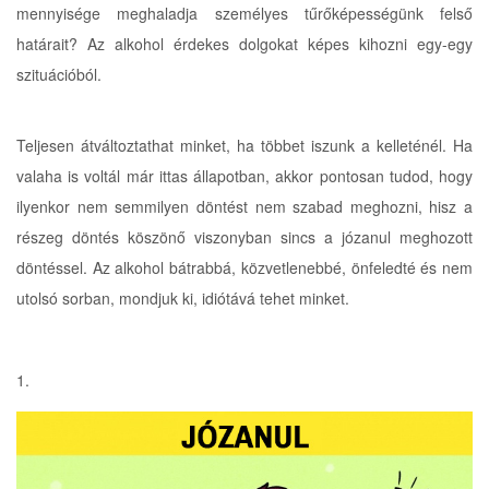
mennyisége meghaladja személyes tűrőképességünk felső
határait? Az alkohol érdekes dolgokat képes kihozni egy-egy
szituációból.
Teljesen átváltoztathat minket, ha többet iszunk a kelleténél. Ha
valaha is voltál már ittas állapotban, akkor pontosan tudod, hogy
ilyenkor nem semmilyen döntést nem szabad meghozni, hisz a
részeg döntés köszönő viszonyban sincs a józanul meghozott
döntéssel. Az alkohol bátrabbá, közvetlenebbé, önfeledté és nem
utolsó sorban, mondjuk ki, idiótává tehet minket.
1.