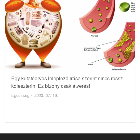
Egy kutatóorvos leleplező irása szerint nincs rossz
koleszterin! Ez bizony csak átverés!
Egészség
2023. 07. 19.