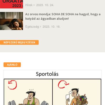
Hírek
2023. 10. 24.
Az orvos mondja: SOHA DE SOHA ne hagyd, hogy a
kutyád az ágyadban aludjon!
Egészség
2023. 10. 16.
NÉPSZERŰ BEJEGYZÉSEK
AJÁNLÓ