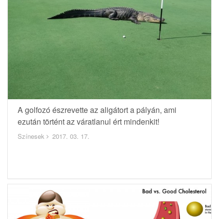
A golfozó észrevette az aligátort a pályán, ami
ezután történt az váratlanul ért mindenkit!
Színesek
2017. 03. 17.