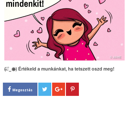
(̶◉͛‿◉̶) Értékeld a munkánkat, ha tetszett oszd meg!
Megosztás