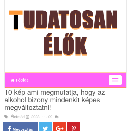
Főoldal
T
o
10 kép ami megmutatja, hogy az
g
alkohol bizony mindenkit képes
g
l
megváltoztatni!
e
n
Életmód
2023. 11. 09.
a
v
Megosztás