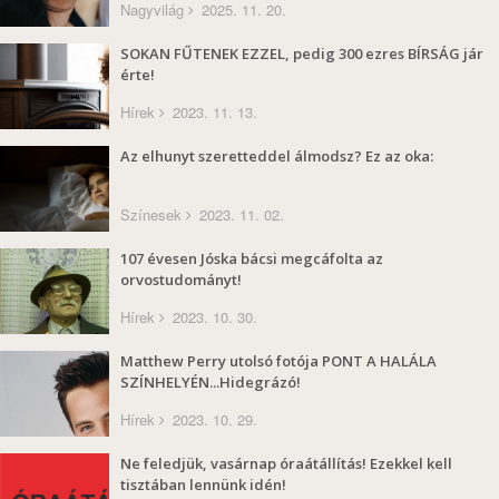
Nagyvilág
2025. 11. 20.
SOKAN FŰTENEK EZZEL, pedig 300 ezres BÍRSÁG jár
érte!
Hírek
2023. 11. 13.
Az elhunyt szeretteddel álmodsz? Ez az oka:
Színesek
2023. 11. 02.
107 évesen Jóska bácsi megcáfolta az
orvostudományt!
Hírek
2023. 10. 30.
Matthew Perry utolsó fotója PONT A HALÁLA
SZÍNHELYÉN...Hidegrázó!
Hírek
2023. 10. 29.
Ne feledjük, vasárnap óraátállítás! Ezekkel kell
tisztában lennünk idén!