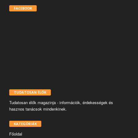
FACEBOOK
TUDATOSAN ÉLŐK
Tudatosan élők magazinja - információk, érdekességek és
hasznos tanácsok mindenkinek.
KATEGÓRIÁK
Főoldal