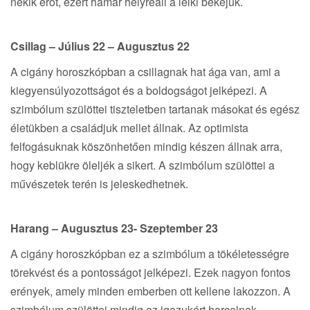
nekik erőt, ezért hamar helyreáll a lelki békéjük.
Csillag – Július 22 – Augusztus 22
A cigány horoszkópban a csillagnak hat ága van, ami a
kiegyensúlyozottságot és a boldogságot jelképezi. A
szimbólum szülöttei tiszteletben tartanak másokat és egész
életükben a családjuk mellet állnak. Az optimista
felfogásuknak köszönhetően mindig készen állnak arra,
hogy keblükre öleljék a sikert. A szimbólum szülöttei a
művészetek terén is jeleskedhetnek.
Harang – Augusztus 23- Szeptember 23
A cigány horoszkópban ez a szimbólum a tökéletességre
törekvést és a pontosságot jelképezi. Ezek nagyon fontos
erények, amely minden emberben ott kellene lakozzon. A
szimbólum szülöttei mindig az igazukért harcolnak,