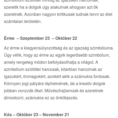
szeretik ha a dolgok úgy alakulnak ahogyan azt ők
szeretnék. Azonban nagyon kritikusak tudnak lenni az élet
számtalan területén.
Érme – Szeptember 23 – Október 22
Az érme a kiegyensúlyozottság és az igazság szimbóluma.
Úgy vélik, hogy az érme az egyik legerősebb szimbólum,
amely rengeteg módon befolyásolhatja a világot. A
szimbólum szülöttei harcosak, kitartóan harcolnak az
igazukért, önmagukért, azokért akik a számukra fontosak.
Könnyen jogi pályára léphetnének, de a kreatív dolgok
jobban vonzzák őket. Művészhajlamúak és szeretnek
álmodozni, számukra ez az önkifejezés.
Kés – Október 23 – November 21