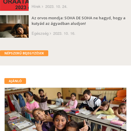
Hírek
2023. 10. 24.
Az orvos mondja: SOHA DE SOHA ne hagyd, hogy a
kutyád az ágyadban aludjon!
Egészség
2023. 10. 16.
NÉPSZERŰ BEJEGYZÉSEK
AJÁNLÓ