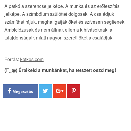
A patkó a szerencse jelképe. A munka és az erőfeszítés
jelképe. A szimbólum szülöttei dolgosak. A családjuk
számíthat rájuk, meghallgatják őket és szívesen segítenek.
Ambiciózusak és nem állnak ellen a kihívásoknak, a
tulajdonságaik miatt nagyon szereti őket a családjuk.
Forrás:
ketkes.com
(̶◉͛‿◉̶) Értékeld a munkánkat, ha tetszett oszd meg!
Megosztás