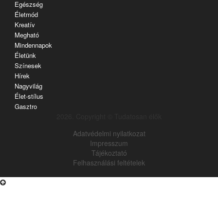
Egészség
Életmód
Kreatív
Megható
Mindennapok
Életünk
Színesek
Hírek
Nagyvilág
Élet-stílus
Gasztro
2026. Copyright © Tudatosan élők
Adatvédelmi nyilatkozat
Impresszum
Tájékoztató
Felhasználási feltételek