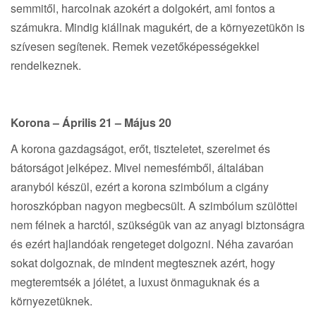
semmitől, harcolnak azokért a dolgokért, ami fontos a
számukra. Mindig kiállnak magukért, de a környezetükön is
szívesen segítenek. Remek vezetőképességekkel
rendelkeznek.
Korona – Április 21 – Május 20
A korona gazdagságot, erőt, tiszteletet, szerelmet és
bátorságot jelképez. Mivel nemesfémből, általában
aranyból készül, ezért a korona szimbólum a cigány
horoszkópban nagyon megbecsült. A szimbólum szülöttei
nem félnek a harctól, szükségük van az anyagi biztonságra
és ezért hajlandóak rengeteget dolgozni. Néha zavaróan
sokat dolgoznak, de mindent megtesznek azért, hogy
megteremtsék a jólétet, a luxust önmaguknak és a
környezetüknek.