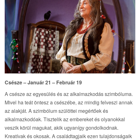
Csésze – Január 21 – Február 19
A csésze az egyesülés és az alkalmazkodás szimbóluma.
Mivel ha teát öntesz a csészébe, az mindig felveszi annak
az alakját. A szimbólum szülöttei megértőek és
alkalmazkodóak. Tisztelik az embereket és olyanokkal
veszik körül magukat, akik ugyanígy gondolkodnak.
Kreatívak és okosak. A családtagjaik ezen tulajdonságaik