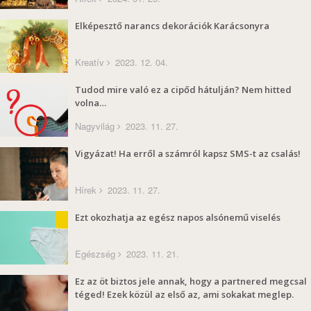
Elképesztő narancs dekorációk Karácsonyra
Kreatív
2023. 12. 04.
Tudod mire való ez a cipőd hátulján? Nem hitted
volna…
Nagyvilág
2023. 11. 27.
Vigyázat! Ha erről a számról kapsz SMS-t az csalás!
Hírek
2023. 11. 27.
Ezt okozhatja az egész napos alsónemű viselés
Egészség
2023. 11. 21.
Ez az öt biztos jele annak, hogy a partnered megcsal
téged! Ezek közül az első az, ami sokakat meglep.