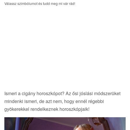
i
Válassz szimbólumot és tudd meg mi vár rád!
g
a
t
i
o
n
Ismeri a cigány horoszkópot? Az ősi jóslási módszerüket
mindenki ismeri, de azt nem, hogy ennél régebbi
gyökerekkel rendelkeznek horoszkópjaik!