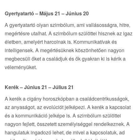
Gyertyatartó – Május 21 – Június 20
A gyertyatartó olyan szimbólum, ami vallásosságra, hitre,
megértésre utalhat. A szimbólum szülöttei hisznek az igaz
életben, amelyért harcolnak is. Kommunikatívak és
intelligensek. A megértésüknek köszönhetően nagyon
megbecsüli őket a családjuk és ők gyakran ki is kérik a
véleményüket.
Kerék – Június 21 – Július 21
A kerék a cigány horoszkópban a családcentrikusságok,
az anyaságot, az evolúciót jelképezi. A kerék a kapcsolat
és a kommunikáció jelképe is. A szimbólum szülöttei
nagyon fejlett, összetett személyiséggel rendelkeznek. A
hangulatuk ingadozó lehet, de mivel a kapcsolatuk, ad