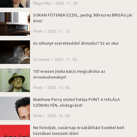
Nagyvilág
2025. 11. 20.
SOKAN FŰTENEK EZZEL, pedig 300 ezres BÍRSÁG jár
érte!
Hírek
2023. 11. 13.
Az elhunyt szeretteddel álmodsz? Ez az oka:
Színesek
2023. 11. 02.
107 évesen Jóska bácsi megcáfolta az
orvostudományt!
Hírek
2023. 10. 30.
Matthew Perry utolsó fotója PONT A HALÁLA
SZÍNHELYÉN...Hidegrázó!
Hírek
2023. 10. 29.
Ne feledjük, vasárnap óraátállítás! Ezekkel kell
tisztában lennünk idén!