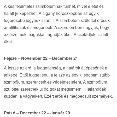
A kés félelmetes szimbólumnak tűnhet, mivel életet és
halált jelképezhet. A cigány horoszkópban az egyik
legerősebb jegynek számít. A szimbólum szülöttei erősek,
analitikusak és megértőek. A szerelemben hagyják, hogy
az érzelmek magukkal ragadják őket. A családjuk tiszteli
őket.
Fejsze – November 22 – December 21
A fejsze az erő, a függetlenség, a határok átlépésének a
jelképe. Ettől függetlenül a fejsze az egyik legoptimistább
szimbólum, szerencsét és védelmet jelent. A szimbólum
szülöttei szeretnek új dolgokat megismerni. Hajlandóak
küzdeni a vágyaikért. Ezért erős és megbecsült személyek.
Patkó – December 22 – Január 20