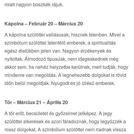
miatt nagyon büszkék rájuk.
Kápolna – Február 20 – Március 20
A kápolna szülöttei vallásosak, hisznek Istenben. Mivel a
szimbólum szülöttei Istenfélő emberek, a spiritualitás
egész életükben jelen van. Nagyon érzékenyek és
nyitottak. Álmodozó típusúak, nem idegeskednek még
akkor sem, ha nehéz helyzetbe kerülnek, mert tudják, hogy
mindenre van megoldás. A legnehezebb dolgokat is rövid
időn belül megoldják. Nyugodt és jó ízlésű emberek.
Tőr – Március 21 – Április 20
A tőr erőt, becsületet és győzelmet jelképez. A jegy
szülöttei sikeresek és azon fáradoznak, hogy legyőzzék a
rossz dolgokat. A szimbólum szülöttei nem riadnak vissza