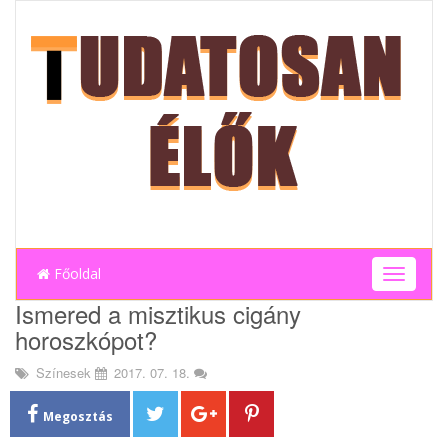
Főoldal
T
o
Ismered a misztikus cigány
g
horoszkópot?
g
l
Színesek
2017. 07. 18.
e
n
a
Megosztás
v