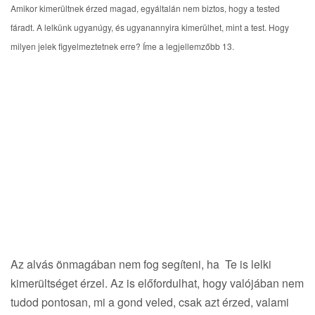
i
Amikor kimerültnek érzed magad, egyáltalán nem biztos, hogy a tested
g
fáradt. A lelkünk ugyanúgy, és ugyanannyira kimerülhet, mint a test. Hogy
a
milyen jelek figyelmeztetnek erre? Íme a legjellemzőbb 13.
t
i
o
n
Az alvás önmagában nem fog segíteni, ha Te is lelki
kimerültséget érzel. Az is előfordulhat, hogy valójában nem
tudod pontosan, mi a gond veled, csak azt érzed, valami