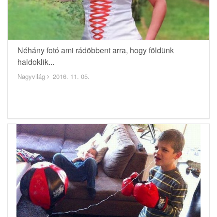
Néhány fotó ami rádöbbent arra, hogy földünk
haldoklik...
Nagyvilág
2016. 11. 05.