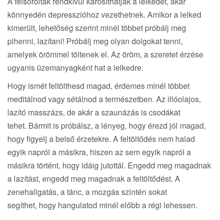
A felsoroltak rendkívül károsíthatják a lelkedet, akár
könnyedén depresszióhoz vezethetnek. Amikor a lelked
kimerült, lehetőség szerint minél többet próbálj meg
pihenni, lazítani! Próbálj meg olyan dolgokat tenni,
amelyek örömmel töltenek el. Az öröm, a szeretet érzése
ugyanis üzemanyagként hat a lelkedre.
Hogy ismét feltölthesd magad, érdemes minél többet
meditálnod vagy sétálnod a természetben. Az illóolajos,
lazító masszázs, de akár a szaunázás is csodákat
tehet. Bármit is próbálsz, a lényeg, hogy érezd jól magad,
hogy figyelj a belső érzetekre. A feltöltődés nem halad
egyik napról a másikra, hiszen az sem egyik napról a
másikra történt, hogy idáig jutottál. Engedd meg magadnak
a lazítást, engedd meg magadnak a feltöltődést. A
zenehallgatás, a tánc, a mozgás szintén sokat
segíthet, hogy hangulatod minél előbb a régi lehessen.