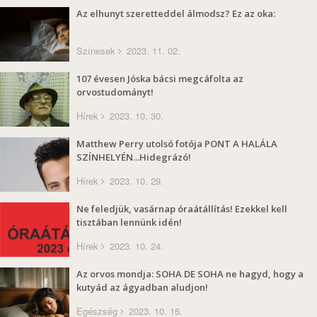
Az elhunyt szeretteddel álmodsz? Ez az oka:
Színesek
2023. 11. 02.
107 évesen Jóska bácsi megcáfolta az
orvostudományt!
Hírek
2023. 10. 30.
Matthew Perry utolsó fotója PONT A HALÁLA
SZÍNHELYÉN...Hidegrázó!
Hírek
2023. 10. 29.
Ne feledjük, vasárnap óraátállítás! Ezekkel kell
tisztában lennünk idén!
Hírek
2023. 10. 24.
Az orvos mondja: SOHA DE SOHA ne hagyd, hogy a
kutyád az ágyadban aludjon!
Egészség
2023. 10. 16.