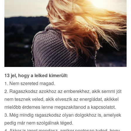
13 jel, hogy a lelked kimerült:
1. Nem szereted magad.
2. Ragaszkodsz azokhoz az emberekhez, akik semmi jót
nem tesznek veled, akik elveszik az energiádat, akikkel
mielőbb érdemes lenne megszakítanod a kapcsolatot.
3. Még mindig ragaszkodsz olyan dolgokhoz is, amelyek
pedig már nem szolgálnak téged.
4. Akkor is igent mondasz, amikor pontosan tudod, hogy