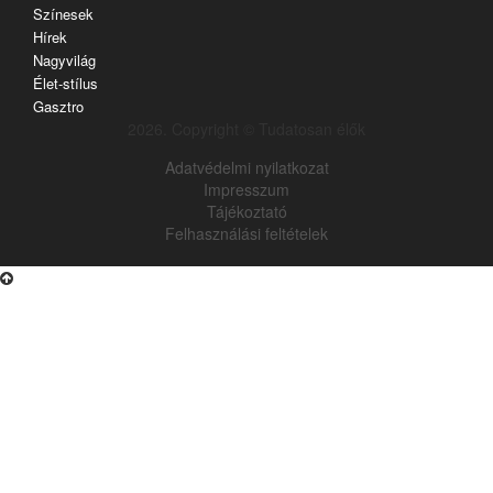
Színesek
Hírek
Nagyvilág
Élet-stílus
Gasztro
2026. Copyright © Tudatosan élők
Adatvédelmi nyilatkozat
Impresszum
Tájékoztató
Felhasználási feltételek