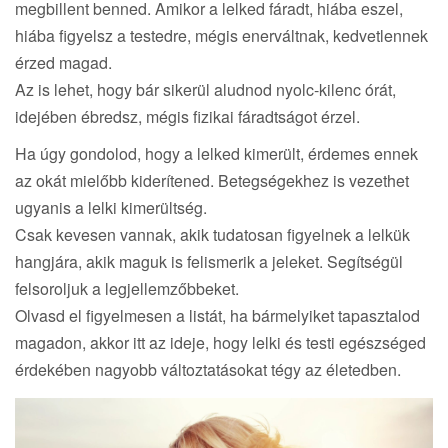
megbillent benned. Amikor a lelked fáradt, hiába eszel,
hiába figyelsz a testedre, mégis enerváltnak, kedvetlennek
érzed magad.
Az is lehet, hogy bár sikerül aludnod nyolc-kilenc órát,
idejében ébredsz, mégis fizikai fáradtságot érzel.
Ha úgy gondolod, hogy a lelked kimerült, érdemes ennek
az okát mielőbb kiderítened. Betegségekhez is vezethet
ugyanis a lelki kimerültség.
Csak kevesen vannak, akik tudatosan figyelnek a lelkük
hangjára, akik maguk is felismerik a jeleket. Segítségül
felsoroljuk a legjellemzőbbeket.
Olvasd el figyelmesen a listát, ha bármelyiket tapasztalod
magadon, akkor itt az ideje, hogy lelki és testi egészséged
érdekében nagyobb változtatásokat tégy az életedben.