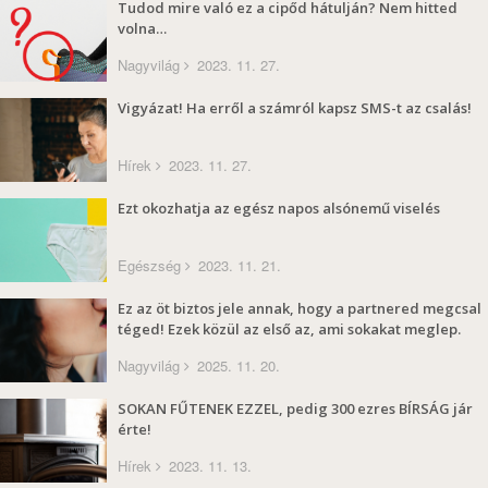
Tudod mire való ez a cipőd hátulján? Nem hitted
volna…
Nagyvilág
2023. 11. 27.
Vigyázat! Ha erről a számról kapsz SMS-t az csalás!
Hírek
2023. 11. 27.
Ezt okozhatja az egész napos alsónemű viselés
Egészség
2023. 11. 21.
Ez az öt biztos jele annak, hogy a partnered megcsal
téged! Ezek közül az első az, ami sokakat meglep.
Nagyvilág
2025. 11. 20.
SOKAN FŰTENEK EZZEL, pedig 300 ezres BÍRSÁG jár
érte!
Hírek
2023. 11. 13.