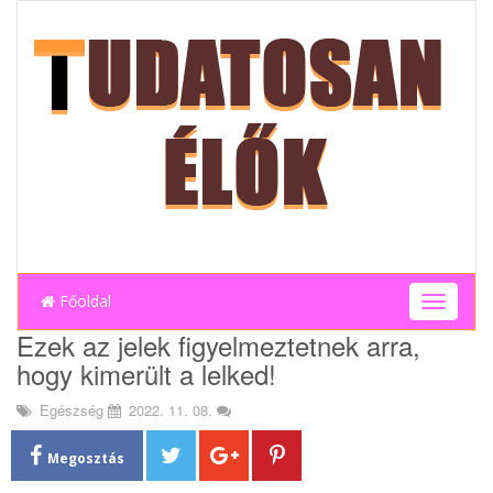
Főoldal
T
o
Ezek az jelek figyelmeztetnek arra,
g
hogy kimerült a lelked!
g
l
Egészség
2022. 11. 08.
e
n
a
Megosztás
v