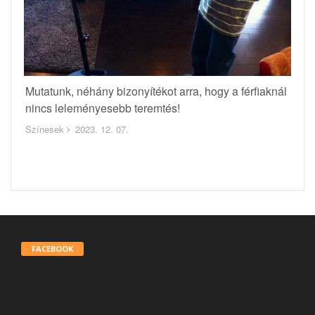
Mutatunk, néhány bizonyítékot arra, hogy a férfiaknál
nincs leleményesebb teremtés!
Színesek
2023. 12. 07.
FACEBOOK