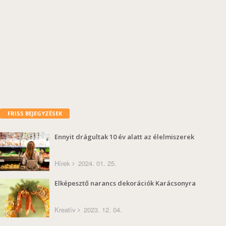
FRISS BEJEGYZÉSEK
Ennyit drágultak 10 év alatt az élelmiszerek
Hírek
2024. 01. 25.
Elképesztő narancs dekorációk Karácsonyra
Kreatív
2023. 12. 04.