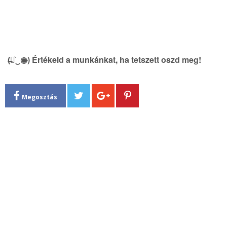
(̶◉͛‿◉̶) Értékeld a munkánkat, ha tetszett oszd meg!
Megosztás