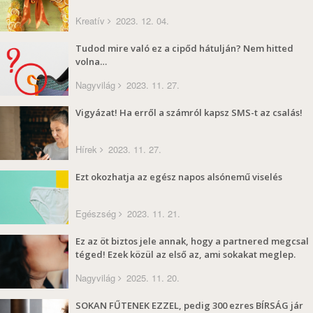
Kreatív
2023. 12. 04.
Tudod mire való ez a cipőd hátulján? Nem hitted
volna…
Nagyvilág
2023. 11. 27.
Vigyázat! Ha erről a számról kapsz SMS-t az csalás!
Hírek
2023. 11. 27.
Ezt okozhatja az egész napos alsónemű viselés
Egészség
2023. 11. 21.
Ez az öt biztos jele annak, hogy a partnered megcsal
téged! Ezek közül az első az, ami sokakat meglep.
Nagyvilág
2025. 11. 20.
SOKAN FŰTENEK EZZEL, pedig 300 ezres BÍRSÁG jár