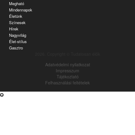
Megható
Mindennapok
Életünk
Színesek
Hírek
Nagyvilág
Élet-stílus
Gasztro
2026. Copyright © Tudatosan élők
Adatvédelmi nyilatkozat
Impresszum
Tájékoztató
Felhasználási feltételek