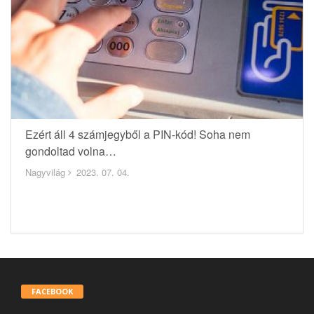
Ezért áll 4 számjegyből a PIN-kód! Soha nem
gondoltad volna…
Nagyvilág
2023. 07. 04.
FACEBOOK