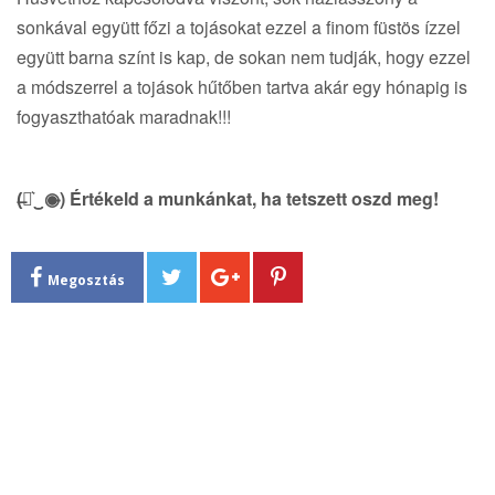
sonkával együtt főzi a tojásokat ezzel a finom füstös ízzel
együtt barna színt is kap, de sokan nem tudják, hogy ezzel
a módszerrel a tojások hűtőben tartva akár egy hónapig is
fogyaszthatóak maradnak!!!
(̶◉͛‿◉̶) Értékeld a munkánkat, ha tetszett oszd meg!
Megosztás