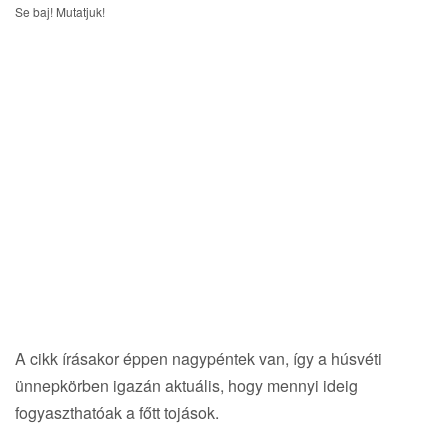
i
Se baj! Mutatjuk!
g
a
t
i
o
n
A cikk írásakor éppen nagypéntek van, így a húsvéti
ünnepkörben igazán aktuális, hogy mennyi ideig
fogyaszthatóak a főtt tojások.