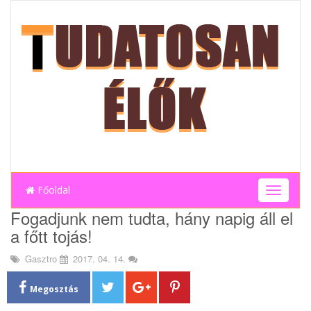
Főoldal
T
o
Fogadjunk nem tudta, hány napig áll el
g
a főtt tojás!
g
l
Gasztro
2017. 04. 14.
e
n
a
Megosztás
v