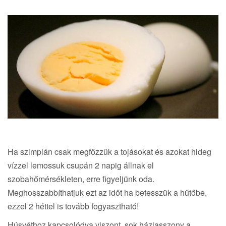
Ha szimplán csak megfőzzük a tojásokat és azokat hideg
vízzel lemossuk csupán 2 napig állnak el
szobahőmérsékleten, erre figyeljünk oda.
Meghosszabbíthatjuk ezt az időt ha betesszük a hűtőbe,
ezzel 2 héttel is tovább fogyasztható!
Húsvéthoz kapcsolódva viszont, sok háziasszony a