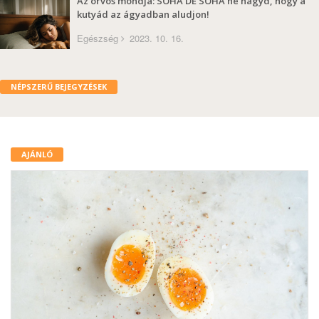
Az orvos mondja: SOHA DE SOHA ne hagyd, hogy a
kutyád az ágyadban aludjon!
Egészség
2023. 10. 16.
NÉPSZERŰ BEJEGYZÉSEK
AJÁNLÓ