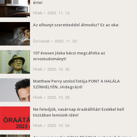
érte!
Hírek
2023. 11. 13.
Az elhunyt szeretteddel álmodsz? Ez az oka:
Színesek
2023. 11. 02.
107 évesen Jóska bácsi megcáfolta az
orvostudományt!
Hírek
2023. 10. 30.
Matthew Perry utolsó fotója PONT A HALÁLA
SZÍNHELYÉN...Hidegrázó!
Hírek
2023. 10. 29.
Ne feledjük, vasárnap óraátállítás! Ezekkel kell
tisztában lennünk idén!
Hírek
2023. 10. 24.