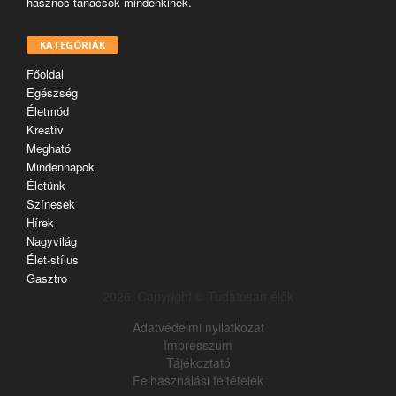
hasznos tanácsok mindenkinek.
KATEGÓRIÁK
Főoldal
Egészség
Életmód
Kreatív
Megható
Mindennapok
Életünk
Színesek
Hírek
Nagyvilág
Élet-stílus
Gasztro
2026. Copyright © Tudatosan élők
Adatvédelmi nyilatkozat
Impresszum
Tájékoztató
Felhasználási feltételek