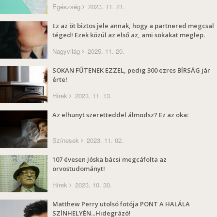
Egészség
2023. 11. 21.
Ez az öt biztos jele annak, hogy a partnered megcsal
téged! Ezek közül az első az, ami sokakat meglep.
Nagyvilág
2025. 11. 20.
SOKAN FŰTENEK EZZEL, pedig 300 ezres BÍRSÁG jár
érte!
Hírek
2023. 11. 13.
Az elhunyt szeretteddel álmodsz? Ez az oka:
Színesek
2023. 11. 02.
107 évesen Jóska bácsi megcáfolta az
orvostudományt!
Hírek
2023. 10. 30.
Matthew Perry utolsó fotója PONT A HALÁLA
SZÍNHELYÉN...Hidegrázó!