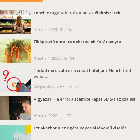
Ennyit drágultak 10 év alatt az élelmiszerek
Hírek
2024. 01. 25.
Elképesztő narancs dekorációk Karácsonyra
Kreatív
2023. 12. 04.
Tudod mire való ez a cipőd hátulján? Nem hitted
volna…
Nagyvilág
2023. 11. 27.
Vigyázat! Ha erről a számról kapsz SMS-t az csalás!
Hírek
2023. 11. 27.
Ezt okozhatja az egész napos alsónemű viselés