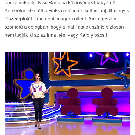
beszélnek mint
Kiss Ramóna köldökének hiányáról
!
Konkrétan sikerült a Frakk című mára kultusz rajzfilm egyik
főszereplőjét, Irma nénit magára ölteni. Ami egészen
szomorú a dologban, hogy a mai fiatalok szinte biztosan
nem tudják ki az az Irma néni vagy Károly bácsi!