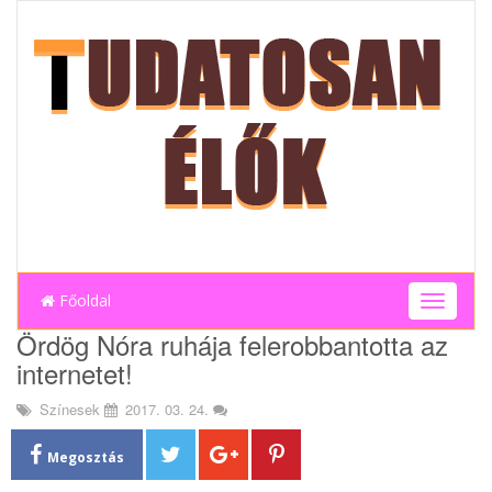
Főoldal
T
o
Ördög Nóra ruhája felerobbantotta az
g
internetet!
g
l
Színesek
2017. 03. 24.
e
n
a
Megosztás
v