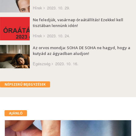
Hírek
2023. 10. 29.
Ne feledjük, vasárnap óraátállítás! Ezekkel kell
tisztában lennünk idén!
Hírek
2023. 10. 24.
Az orvos mondja: SOHA DE SOHA ne hagyd, hogy a
kutyád az ágyadban aludjon!
Egészség
2023. 10. 16.
NÉPSZERŰ BEJEGYZÉSEK
AJÁNLÓ