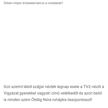
i
Önben milyen érzéseket kelt ez a ruhadarab?
g
a
t
i
o
n
Szó szerint tátott szájjal nézték tegnap esete a TV2 nézői a
Vigyázat gyerekkel vagyok! című vetélkedőt és azon belül
is minden szem Ördög Nóra ruhájára összpontosult!