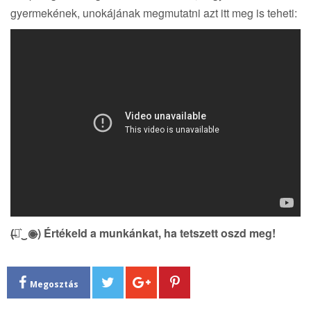
gyermekének, unokájának megmutatni azt itt meg is teheti:
(̶◉͛‿◉̶) Értékeld a munkánkat, ha tetszett oszd meg!
Megosztás