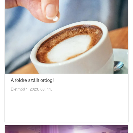
A földre szállt ördög!
Életmód
2023. 08. 11.