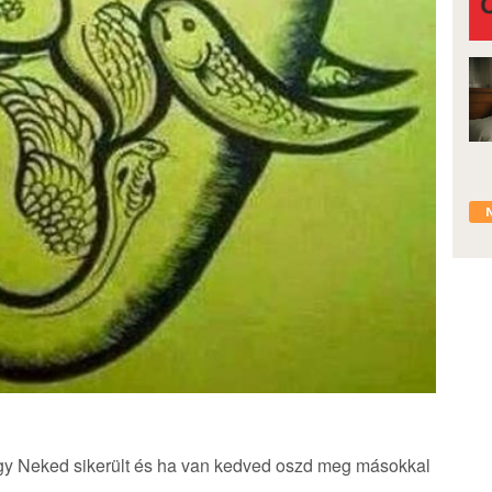
y Neked sikerült és ha van kedved oszd meg másokkal