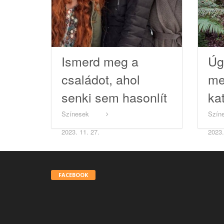
Ismerd meg a
Úg
családot, ahol
me
senki sem hasonlít
ka
az apukára!
Színesek
Szín
2023. 11. 27.
2023.
FACEBOOK