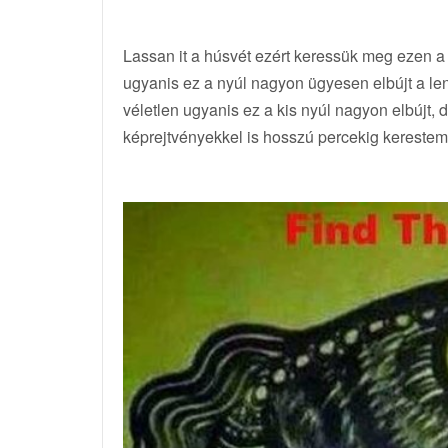
Lassan it a húsvét ezért keressük meg ezen a 
ugyanis ez a nyúl nagyon ügyesen elbújt a len
véletlen ugyanis ez a kis nyúl nagyon elbújt, d
képrejtvényekkel is hosszú percekig kereste