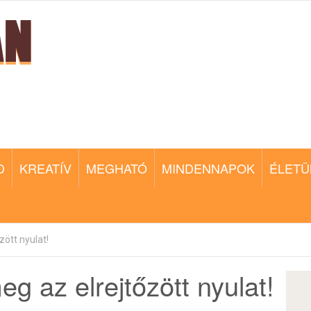
D
KREATÍV
MEGHATÓ
MINDENNAPOK
ÉLETÜ
zött nyulat!
eg az elrejtőzött nyulat!