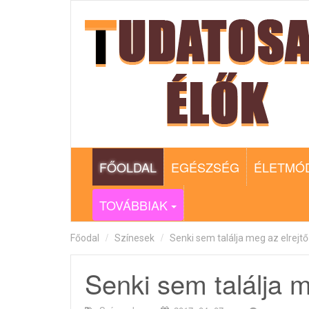
FŐOLDAL
EGÉSZSÉG
ÉLETMÓ
TOVÁBBIAK
Főodal
Színesek
Senki sem találja meg az elrejtő
Senki sem találja m