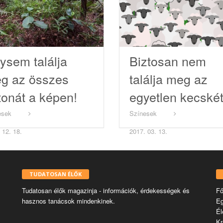
ysem találja
Biztosan nem
g az összes
találja meg az
tonát a képen!
egyetlen kecskét
esek
Színesek
 12. 18.
2017. 03. 13.
TUDATOSAN ÉLŐK
Tudatosan élők magazinja - információk, érdekességek és
Fő
hasznos tanácsok mindenkinek.
E
Él
Kr