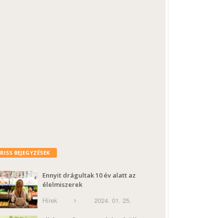
FRISS BEJEGYZÉSEK
Ennyit drágultak 10 év alatt az
élelmiszerek
Hírek
2024. 01. 25.