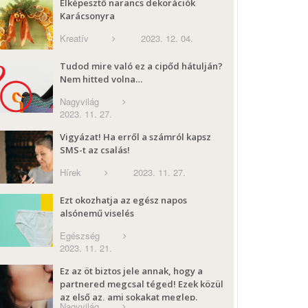
Elképesztő narancs dekorációk
Karácsonyra
Kreatív
2023. 12. 04.
Tudod mire való ez a cipőd hátulján?
Nem hitted volna…
Nagyvilág
2023. 11. 27.
Vigyázat! Ha erről a számról kapsz
SMS-t az csalás!
Hírek
2023. 11. 27.
Ezt okozhatja az egész napos
alsónemű viselés
Egészség
2023. 11. 21.
Ez az öt biztos jele annak, hogy a
partnered megcsal téged! Ezek közül
az első az, ami sokakat meglep.
Nagyvilág