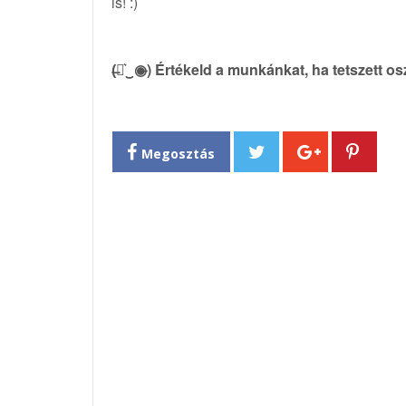
is! :)
(̶◉͛‿◉̶) Értékeld a munkánkat, ha tetszett o
Megosztás