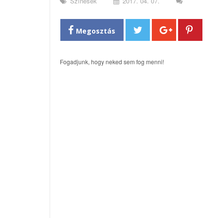
Színesek
2017. 04. 07.
Megosztás
Fogadjunk, hogy neked sem fog menni!