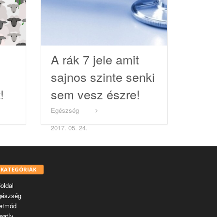
A rák 7 jele amit
sajnos szinte senki
!
sem vesz észre!
Egészség
2017. 05. 24.
KATEGÓRIÁK
oldal
gészség
etmód
eatív