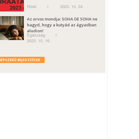
Hírek
2023. 10. 24.
Az orvos mondja: SOHA DE SOHA ne
hagyd, hogy a kutyád az ágyadban
aludjon!
Egészség
2023. 10. 16.
NÉPSZERŰ BEJEGYZÉSEK