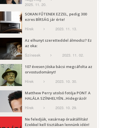
2025. 11. 20.
SOKAN FŰTENEK EZZEL, pedig 300
ezres BÍRSÁG jár érte!
Hírek
2023. 11. 13.
Az elhunyt szeretteddel álmodsz? Ez
az oka:
Színesek
2023. 11. 02.
107 évesen Jóska bácsi megcáfolta az
orvostudományt!
Hírek
2023. 10. 30.
Matthew Perry utolsó fotója PONT A
HALÁLA SZÍNHELYÉN...Hidegrázó!
Hírek
2023. 10. 29.
Ne feledjük, vasárnap óraátállítás!
Ezekkel kell tisztában lennünk idén!