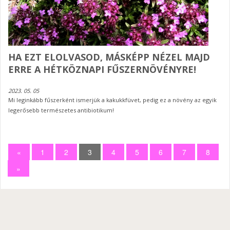
HA EZT ELOLVASOD, MÁSKÉPP NÉZEL MAJD
ERRE A HÉTKÖZNAPI FŰSZERNÖVÉNYRE!
2023. 05. 05
Mi leginkább fűszerként ismerjük a kakukkfüvet, pedig ez a növény az egyik
legerősebb természetes antibiotikum!
«
1
2
3
4
5
6
7
8
»