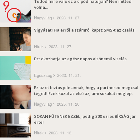
Tudod mire való ez a cipőd hátulján? Nem hitted
volna…
Nagyvilág
2023. 11. 27.
Vigyázat! Ha erről a számról kapsz SMS-t az csalás!
Hírek
2023. 11. 27.
Ezt okozhatja az egész napos alsónemű viselés
Egészség
2023. 11. 21.
Ez az öt biztos jele annak, hogy a partnered megcsal
téged! Ezek közül az első az, ami sokakat meglep.
Nagyvilág
2025. 11. 20.
SOKAN FŰTENEK EZZEL, pedig 300 ezres BÍRSÁG jár
érte!
Hírek
2023. 11. 13.