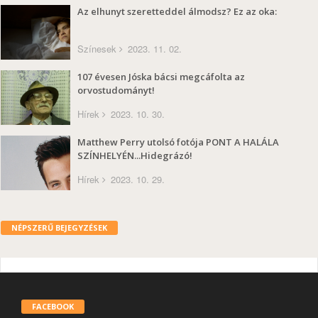
Az elhunyt szeretteddel álmodsz? Ez az oka:
Színesek
2023. 11. 02.
107 évesen Jóska bácsi megcáfolta az
orvostudományt!
Hírek
2023. 10. 30.
Matthew Perry utolsó fotója PONT A HALÁLA
SZÍNHELYÉN...Hidegrázó!
Hírek
2023. 10. 29.
NÉPSZERŰ BEJEGYZÉSEK
FACEBOOK