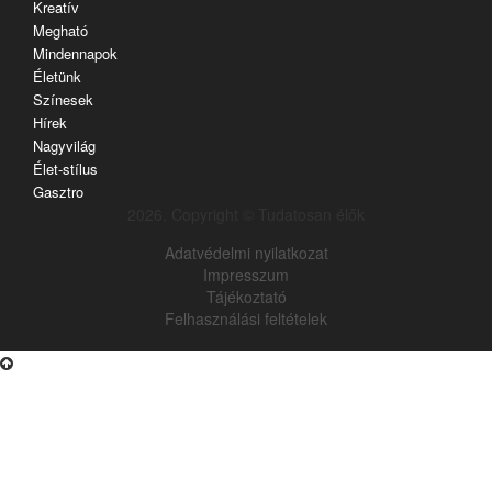
Kreatív
Megható
Mindennapok
Életünk
Színesek
Hírek
Nagyvilág
Élet-stílus
Gasztro
2026. Copyright © Tudatosan élők
Adatvédelmi nyilatkozat
Impresszum
Tájékoztató
Felhasználási feltételek