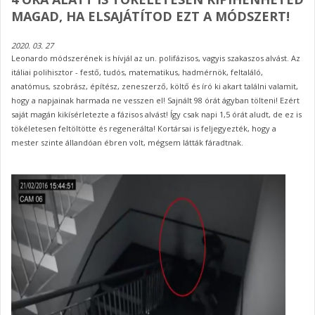
MAGAD, HA ELSAJÁTÍTOD EZT A MÓDSZERT!
2020. 03. 27
Leonardo módszerének is hívjál az un. polifázisos, vagyis szakaszos alvást. Az
itáliai polihisztor - festő, tudós, matematikus, hadmérnök, feltaláló,
anatómus, szobrász, építész, zeneszerző, költő és író ki akart találni valamit,
hogy a napjainak harmada ne vesszen el! Sajnált 98 órát ágyban tölteni! Ezért
saját magán kikísérletezte a fázisos alvást! Így csak napi 1,5 órát aludt, de ez is
tökéletesen feltöltötte és regenerálta! Kortársai is feljegyezték, hogy a
mester szinte állandóan ébren volt, mégsem látták fáradtnak.