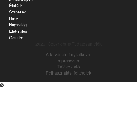
Életünk
Színesek
Hírek
Nagyvilág
Élet-stílus
Gasztro
2026. Copyright © Tudatosan élők
Adatvédelmi nyilatkozat
Impresszum
Tájékoztató
Felhasználási feltételek