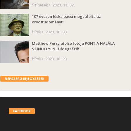
Színesek
2023. 11. 02.
107 évesen Jóska bácsi megcáfolta az
orvostudományt!
Hírek
2023. 10. 30.
Matthew Perry utolsó fotója PONT A HALÁLA
SZÍNHELYÉN...Hidegrázó!
Hírek
2023. 10. 29.
NÉPSZERŰ BEJEGYZÉSEK
FACEBOOK