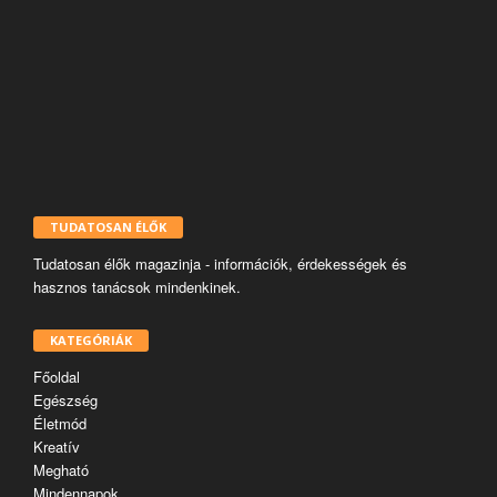
TUDATOSAN ÉLŐK
Tudatosan élők magazinja - információk, érdekességek és
hasznos tanácsok mindenkinek.
KATEGÓRIÁK
Főoldal
Egészség
Életmód
Kreatív
Megható
Mindennapok