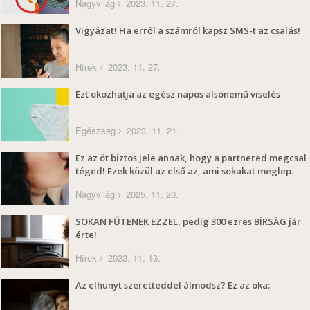
Nagyvilág
2023. 11. 27.
Vigyázat! Ha erről a számról kapsz SMS-t az csalás!
Hírek
2023. 11. 27.
Ezt okozhatja az egész napos alsónemű viselés
Egészség
2023. 11. 21.
Ez az öt biztos jele annak, hogy a partnered megcsal
téged! Ezek közül az első az, ami sokakat meglep.
Nagyvilág
2025. 11. 20.
SOKAN FŰTENEK EZZEL, pedig 300 ezres BÍRSÁG jár
érte!
Hírek
2023. 11. 13.
Az elhunyt szeretteddel álmodsz? Ez az oka: