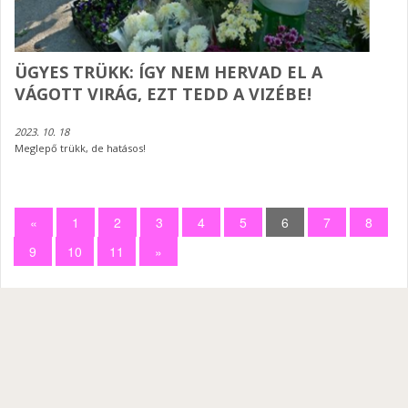
ÜGYES TRÜKK: ÍGY NEM HERVAD EL A
VÁGOTT VIRÁG, EZT TEDD A VIZÉBE!
2023. 10. 18
Meglepő trükk, de hatásos!
«
1
2
3
4
5
6
7
8
9
10
11
»